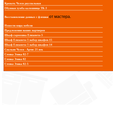
Кровать Челси двуспальная
Обувная тумба-калошница ТК-3
от мастера.
Восстановление данных с флешки
Новости мира мебели
Предложения наших партнеров
Шкаф-гармошка Елизавета-5
Шкаф Елизавета-5 набор шкафов-15
Шкаф Елизавета-5 набор шкафов-14
Спальня Челси - Артис 21 век
Стенка Элика 02-7
Стенка Элика 02
Стенка Элика 02-5