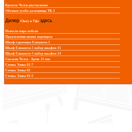
Кровать Челси двуспальная
Обувная тумба-калошница ТК-3
Дилер
здесь
Chery в Уфе
Новости мира мебели
Предложения наших партнеров
Шкаф-гармошка Елизавета-5
Шкаф Елизавета-5 набор шкафов-15
Шкаф Елизавета-5 набор шкафов-14
Спальня Челси - Артис 21 век
Стенка Элика 02-7
Стенка Элика 02
Стенка Элика 02-5