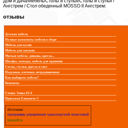
Дом и дача/Мебель/Столы и стулья/Столы и стулья /
Ангстрем / Стол обеденный MOSSO II Ангстрем:
отзывы
Детская мебель
Полные комплекты мебели в сборе
Мебель для кухни
Мебель для спальни
Мягкая мебель: диваны, кресла...
Шкафы, комоды, мебель для хранения
Столы, стулья, кресла и свет
Надувная, плетеная, нетрадиционная
Как выбирать мебель?
Контакты
Стенка Элика 02-6
Прихожая Елизавета-3
Источник:
программы управления транспортной логистикой
transoft.ru