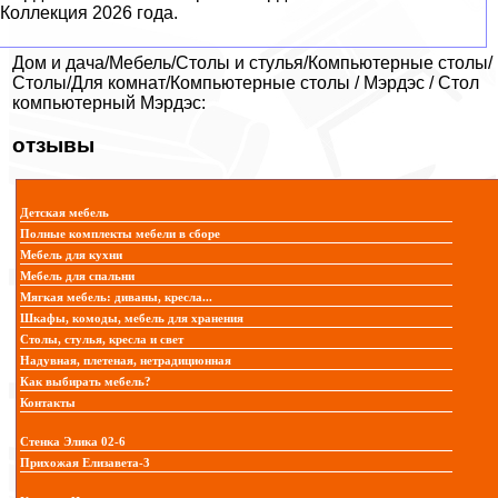
Коллекция 2026 года.
Дом и дача/Мебель/Столы и стулья/Компьютерные столы/
Столы/Для комнат/Компьютерные столы / Мэрдэс / Стол
компьютерный Мэрдэс:
отзывы
Детская мебель
Полные комплекты мебели в сборе
Мебель для кухни
Мебель для спальни
Мягкая мебель: диваны, кресла...
Шкафы, комоды, мебель для хранения
Столы, стулья, кресла и свет
Надувная, плетеная, нетрадиционная
Как выбирать мебель?
Контакты
Стенка Элика 02-6
Прихожая Елизавета-3