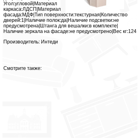
Угол:угловой|Материал
каркаса:ЛДСП|Материал
фасада:МДФ|Тип поверхности:текстурная|Количество
дверей:1|Наличие полок:да|Наличие подсветки:не
предусмотрена|Штанга для вешалки:в комплекте|
Наличие зеркала на фасаде:не предусмотрено|Вес кг:124
Производитель: Интеди
Смотрите также: