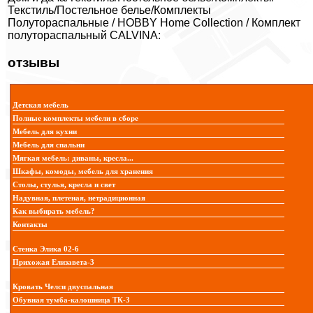
Текстиль/Постельное белье/Комплекты
Полутораспальные / HOBBY Home Collection / Комплект
полутораспальный CALVINA:
отзывы
Детская мебель
Полные комплекты мебели в сборе
Мебель для кухни
Мебель для спальни
Мягкая мебель: диваны, кресла...
Шкафы, комоды, мебель для хранения
Столы, стулья, кресла и свет
Надувная, плетеная, нетрадиционная
Как выбирать мебель?
Контакты
Стенка Элика 02-6
Прихожая Елизавета-3
Кровать Челси двуспальная
Обувная тумба-калошница ТК-3