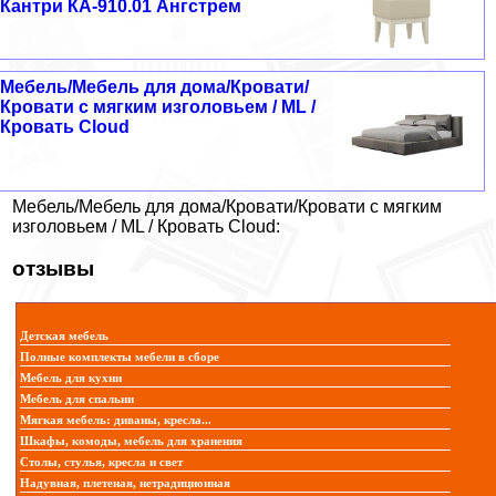
Кантри КА-910.01 Ангстрем
Мебель/Мебель для дома/Кровати/
Кровати с мягким изголовьем / ML /
Кровать Cloud
Мебель/Мебель для дома/Кровати/Кровати с мягким
изголовьем / ML / Кровать Cloud:
отзывы
Детская мебель
Полные комплекты мебели в сборе
Мебель для кухни
Мебель для спальни
Мягкая мебель: диваны, кресла...
Шкафы, комоды, мебель для хранения
Столы, стулья, кресла и свет
Надувная, плетеная, нетрадиционная